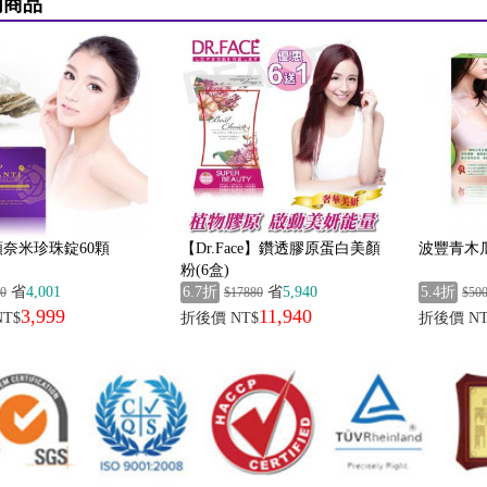
商品
奈米珍珠錠60顆
【Dr.Face】鑽透膠原蛋白美顏
波豐青木
粉(6盒)
省
4,001
6.7折
省
5,940
5.4折
0
$17880
$50
3,999
11,940
T$
折後價 NT$
折後價 NT