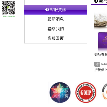
熱門
客服資訊
最新消息
聯絡我們
客服回覆
御品養顏
5折
$800
折後價 N