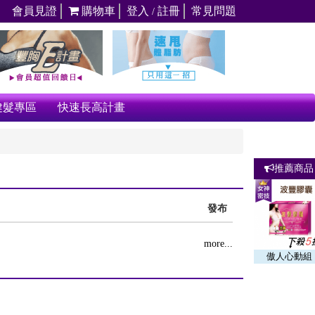
會員見證
購物車
登入
註冊
常見問題
/
健髮專區
快速長高計畫
推薦商品
發布
more...
傲人心動組