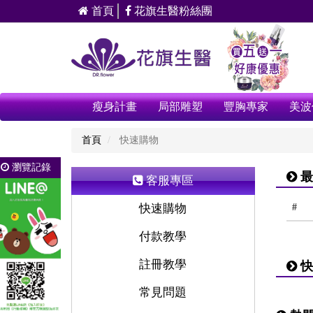
首頁
花旗生醫粉絲團
瘦身計畫
局部雕塑
豐胸專家
美波
首頁
快速購物
瀏覽記錄
最
客服專區
快速購物
#
付款教學
註冊教學
快
常見問題