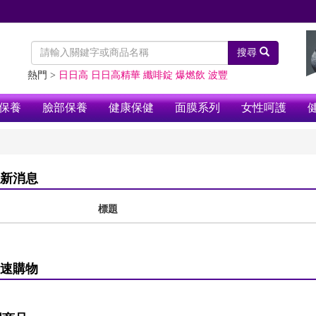
搜尋
熱門 >
日日高
日日高精華
纖啡錠
爆燃飲
波豐
保養
臉部保養
健康保健
面膜系列
女性呵護
新消息
標題
速購物